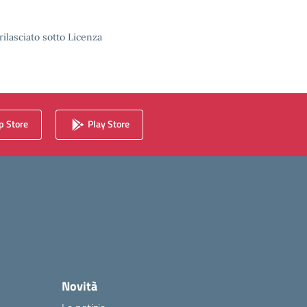
rilasciato sotto Licenza
 Store
Play Store
Novità