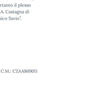
rtanto il plesso
a A. Castagna di
ico Savio”.
o C.M.: CZAA869011