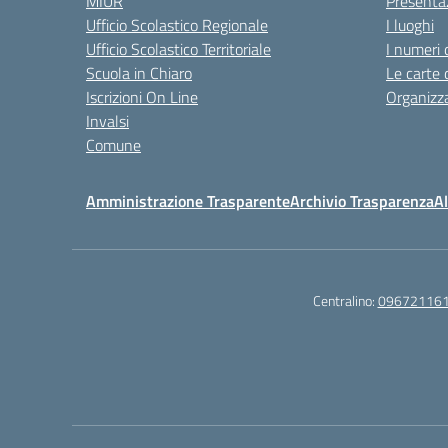
MIUR
Presenta
Ufficio Scolastico Regionale
I luoghi
Ufficio Scolastico Territoriale
I numeri 
Scuola in Chiaro
Le carte 
Iscrizioni On Line
Organizz
Invalsi
Comune
Amministrazione Trasparente
Archivio Trasparenza
Al
Centralino:
09672116