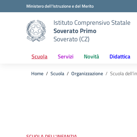
Vai ai contenuti
Vai al menu di navigazione
Vai al footer
Ministero dell'Istruzione e del Merito
Istituto Comprensivo Statale
Soverato Primo
Soverato (CZ)
Scuola
Servizi
Novità
Didattica
Home
Scuola
Organizzazione
Scuola dell’i
SCUOLA DELL'INFANZIA