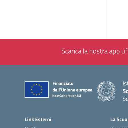
Scarica la nostra app uff
Is
S
So
— 
Link Esterni
La Scuo