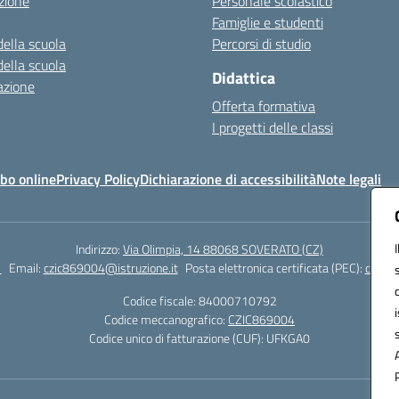
zione
Personale scolastico
Famiglie e studenti
della scuola
Percorsi di studio
della scuola
Didattica
azione
Offerta formativa
I progetti delle classi
bo online
Privacy Policy
Dichiarazione di accessibilità
Note legali
Indirizzo:
Via Olimpia, 14 88068 SOVERATO (CZ)
1
Email:
czic869004@istruzione.it
Posta elettronica certificata (PEC):
czic86
Codice fiscale: 84000710792
Codice meccanografico:
CZIC869004
Codice unico di fatturazione (CUF): UFKGA0