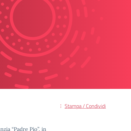
Stampa / Condividi
anzia “Padre Pio”, in