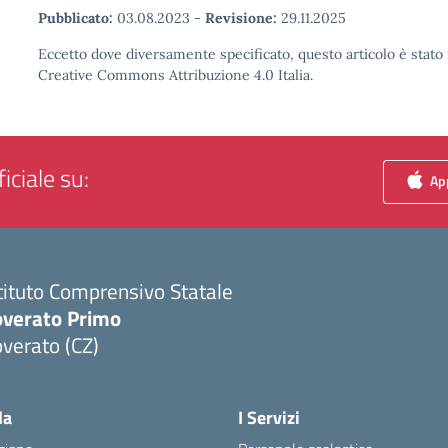
Pubblicato:
03.08.2023
-
Revisione:
29.11.2025
Eccetto dove diversamente specificato, questo articolo è stato 
Creative Commons Attribuzione 4.0 Italia.
iciale su:
App
tituto Comprensivo Statale
overato Primo
verato (CZ)
Visita la pagina iniziale della scuola
la
I Servizi