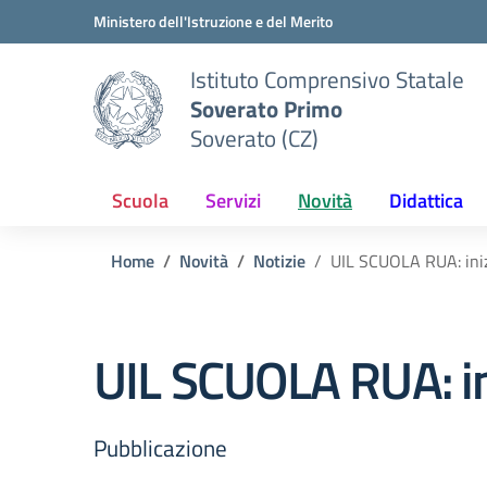
Vai ai contenuti
Vai al menu di navigazione
Vai al footer
Ministero dell'Istruzione e del Merito
Istituto Comprensivo Statale
Soverato Primo
Soverato (CZ)
Scuola
Servizi
Novità
Didattica
Home
Novità
Notizie
UIL SCUOLA RUA: iniz
UIL SCUOLA RUA: in
Pubblicazione