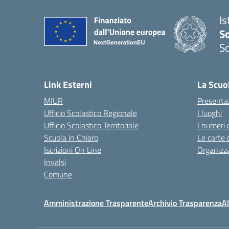
Is
S
So
— 
Link Esterni
La Scuo
MIUR
Presenta
Ufficio Scolastico Regionale
I luoghi
Ufficio Scolastico Territoriale
I numeri 
Scuola in Chiaro
Le carte 
Iscrizioni On Line
Organizz
Invalsi
Comune
Amministrazione Trasparente
Archivio Trasparenza
Al