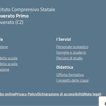
tituto Comprensivo Statale
overato Primo
verato (CZ)
Visita la pagina iniziale della scuola
la
I Servizi
zione
Personale scolastico
Famiglie e studenti
della scuola
Percorsi di studio
della scuola
Didattica
azione
Offerta formativa
I progetti delle classi
bo online
Privacy Policy
Dichiarazione di accessibilità
Note legali