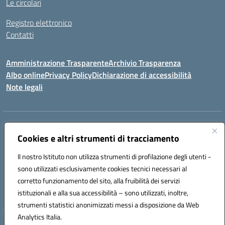
Le circolari
Registro elettronico
Contatti
Amministrazione Trasparente
Archivio Trasparenza
Albo online
Privacy Policy
Dichiarazione di accessibilità
Note legali
Indirizzo:
Via Olimpia, 14 88068 SOVERATO (CZ)
Centralino:
Cookies e altri strumenti di tracciamento
096721161
Email:
czic869004@istruzione.it
Posta elettronica certificata (PEC):
czic869004@pec.istruzione.it
Il nostro Istituto non utilizza strumenti di profilazione degli utenti -
Codice fiscale: 84000710792
sono utilizzati esclusivamente cookies tecnici necessari al
Codice meccanografico:
CZIC869004
corretto funzionamento del sito, alla fruibilità dei servizi
Codice unico di fatturazione (CUF): UFKGA0
istituzionali e alla sua accessibilità – sono utilizzati, inoltre,
strumenti statistici anonimizzati messi a disposizione da Web
Analytics Italia.
Hosting & Powered by 3D Solution S.r.l.