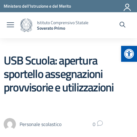
Vai ai contenuti
Vai al menu di navigazione
Vai al footer
Ministero dell'Istruzione e del Merito
Istituto Comprensivo Statale
Soverato Primo
Apr
USB Scuola: apertura
sportello assegnazioni
provvisorie e utilizzazioni
Personale scolastico
0