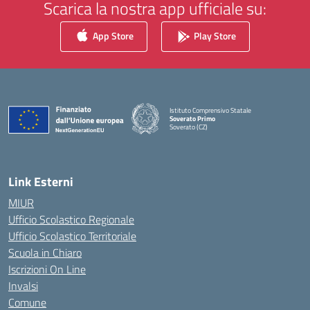
Scarica la nostra app ufficiale su:
App Store
Play Store
Istituto Comprensivo Statale
Soverato Primo
Soverato (CZ)
— Visita la pagina iniziale della scuola
Link Esterni
MIUR
Ufficio Scolastico Regionale
Ufficio Scolastico Territoriale
Scuola in Chiaro
Iscrizioni On Line
Invalsi
Comune