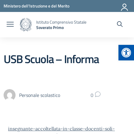
Vai ai contenuti
Vai al menu di navigazione
Vai al footer
Ministero dell'Istruzione e del Merito
Istituto Comprensivo Statale
Soverato Primo
Apr
USB Scuola – Informa
Personale scolastico
0
insegnante-accoltellata-in-classe-docenti-soli-