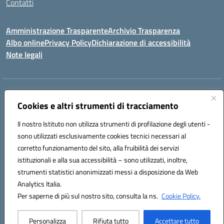
Contatti
Amministrazione Trasparente
Archivio Trasparenza
Albo online
Privacy Policy
Dichiarazione di accessibilità
Note legali
Indirizzo:
Via Olimpia, 14 88068 SOVERATO (CZ)
Centralino:
Cookies e altri strumenti di tracciamento
096721161
Email:
czic869004@istruzione.it
Posta elettronica certificata (PEC):
czic869004@pec.istruzione.it
Il nostro Istituto non utilizza strumenti di profilazione degli utenti -
Codice fiscale: 84000710792
sono utilizzati esclusivamente cookies tecnici necessari al
Codice meccanografico:
CZIC869004
corretto funzionamento del sito, alla fruibilità dei servizi
Codice unico di fatturazione (CUF): UFKGA0
istituzionali e alla sua accessibilità – sono utilizzati, inoltre,
strumenti statistici anonimizzati messi a disposizione da Web
Analytics Italia.
Hosting & Powered by 3D Solution S.r.l.
Per saperne di più sul nostro sito, consulta la ns.
Cookie Policy.
Concept & Design by Designers Italia
Personalizza
Rifiuta tutto
Accettare tutto