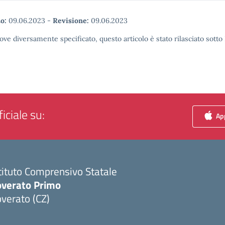
o:
09.06.2023
-
Revisione:
09.06.2023
ove diversamente specificato, questo articolo è stato rilasciato sott
iciale su:
App
tituto Comprensivo Statale
overato Primo
verato (CZ)
Visita la pagina iniziale della scuola