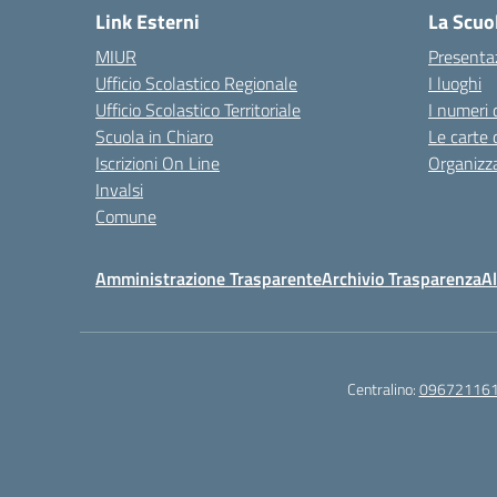
Link Esterni
La Scuo
MIUR
Presenta
Ufficio Scolastico Regionale
I luoghi
Ufficio Scolastico Territoriale
I numeri 
Scuola in Chiaro
Le carte 
Iscrizioni On Line
Organizz
Invalsi
Comune
Amministrazione Trasparente
Archivio Trasparenza
Al
Centralino:
09672116