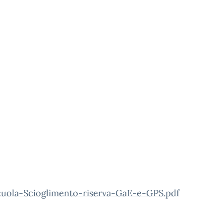
uola-Scioglimento-riserva-GaE-e-GPS.pdf