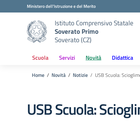
Vai ai contenuti
Vai al menu di navigazione
Vai al footer
Ministero dell'Istruzione e del Merito
Istituto Comprensivo Statale
Soverato Primo
Soverato (CZ)
Scuola
Servizi
Novità
Didattica
Home
Novità
Notizie
USB Scuola: Scioglim
USB Scuola: Sciogl