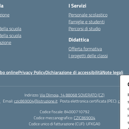
la
I Servizi
zione
Personale scolastico
Famiglie e studenti
della scuola
Percorsi di studio
della scuola
Didattica
azione
Offerta formativa
I progetti delle classi
bo online
Privacy Policy
Dichiarazione di accessibilità
Note legali
Indirizzo:
Via Olimpia, 14 88068 SOVERATO (CZ)
1
Email:
czic869004@istruzione.it
Posta elettronica certificata (PEC):
czic86
Codice fiscale: 84000710792
Codice meccanografico:
CZIC869004
Codice unico di fatturazione (CUF): UFKGA0