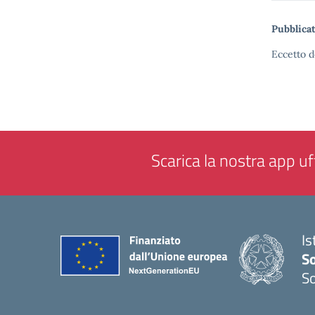
Pubblicat
Eccetto d
Scarica la nostra app uff
Is
S
So
— 