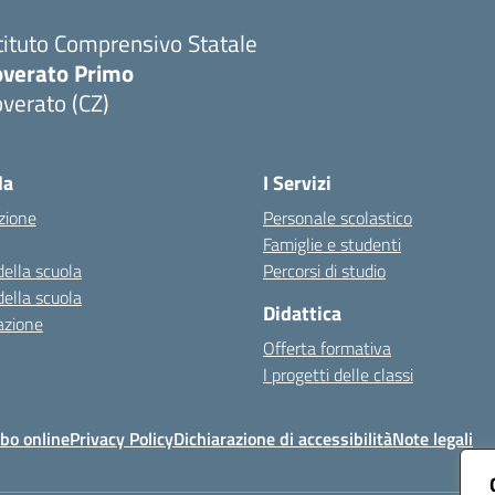
tituto Comprensivo Statale
overato Primo
verato (CZ)
Visita la pagina iniziale della scuola
la
I Servizi
zione
Personale scolastico
Famiglie e studenti
della scuola
Percorsi di studio
della scuola
Didattica
azione
Offerta formativa
I progetti delle classi
bo online
Privacy Policy
Dichiarazione di accessibilità
Note legali