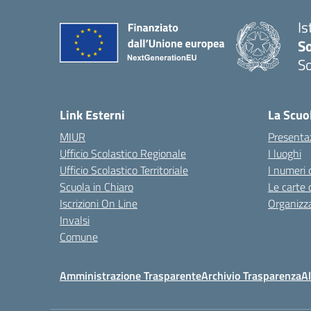
Is
S
So
— 
Link Esterni
La Scuo
MIUR
Presenta
Ufficio Scolastico Regionale
I luoghi
Ufficio Scolastico Territoriale
I numeri 
Scuola in Chiaro
Le carte 
Iscrizioni On Line
Organizz
Invalsi
Comune
Amministrazione Trasparente
Archivio Trasparenza
Al