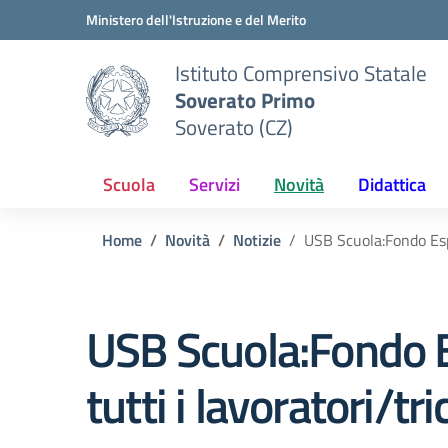
Vai ai contenuti
Vai al menu di navigazione
Vai al footer
Ministero dell'Istruzione e del Merito
Istituto Comprensivo Statale
Soverato Primo
Soverato (CZ)
Scuola
Servizi
Novità
Didattica
Home
Novità
Notizie
USB Scuola:Fondo Esper
USB Scuola:Fondo E
tutti i lavoratori/tr