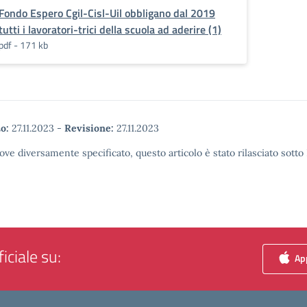
Fondo Espero Cgil-Cisl-Uil obbligano dal 2019
tutti i lavoratori-trici della scuola ad aderire (1)
pdf - 171 kb
o:
27.11.2023
-
Revisione:
27.11.2023
ove diversamente specificato, questo articolo è stato rilasciato sott
iciale su:
App