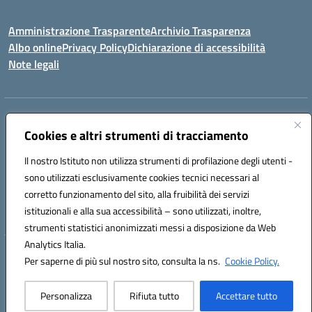
Amministrazione Trasparente
Archivio Trasparenza
Albo online
Privacy Policy
Dichiarazione di accessibilità
Note legali
Indirizzo:
Via Olimpia, 14 88068 SOVERATO (CZ)
Centralino:
096721161
Email:
czic869004@istruzione.it
Cookies e altri strumenti di tracciamento
Posta elettronica certificata (PEC):
czic869004@pec.istruzione.it
Il nostro Istituto non utilizza strumenti di profilazione degli utenti -
Codice fiscale: 84000710792
sono utilizzati esclusivamente cookies tecnici necessari al
Codice meccanografico:
CZIC869004
corretto funzionamento del sito, alla fruibilità dei servizi
Codice unico di fatturazione (CUF): UFKGA0
istituzionali e alla sua accessibilità – sono utilizzati, inoltre,
strumenti statistici anonimizzati messi a disposizione da Web
Analytics Italia.
Hosting & Powered by 3D Solution S.r.l.
Per saperne di più sul nostro sito, consulta la ns.
Cookie Policy.
Concept & Design by Designers Italia
Personalizza
Rifiuta tutto
Accettare tutto