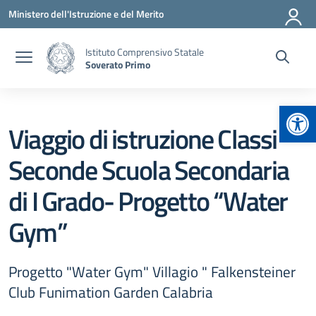
Vai ai contenuti
Vai al menu di navigazione
Vai al footer
Ministero dell'Istruzione e del Merito
Istituto Comprensivo Statale
Soverato Primo
Apr
Viaggio di istruzione Classi
Seconde Scuola Secondaria
di I Grado- Progetto “Water
Gym”
Progetto "Water Gym" Villagio " Falkensteiner
Club Funimation Garden Calabria