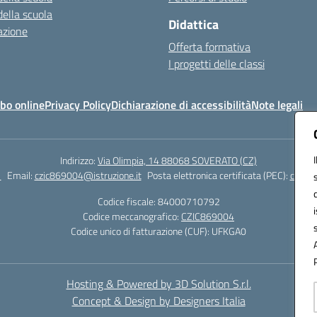
della scuola
Didattica
azione
Offerta formativa
I progetti delle classi
bo online
Privacy Policy
Dichiarazione di accessibilità
Note legali
Indirizzo:
Via Olimpia, 14 88068 SOVERATO (CZ)
1
Email:
czic869004@istruzione.it
Posta elettronica certificata (PEC):
czic86
Codice fiscale: 84000710792
Codice meccanografico:
CZIC869004
Codice unico di fatturazione (CUF): UFKGA0
Hosting & Powered by 3D Solution S.r.l.
Concept & Design by Designers Italia