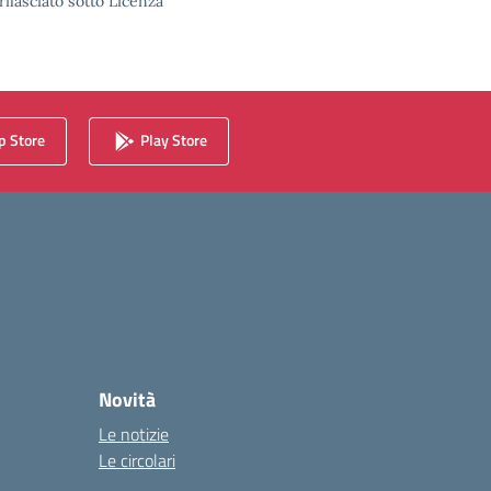
rilasciato sotto Licenza
 Store
Play Store
Novità
Le notizie
Le circolari