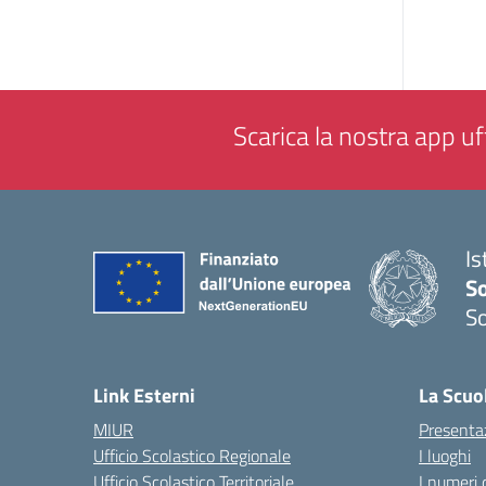
Scarica la nostra app uff
Is
S
So
— 
Link Esterni
La Scuo
MIUR
Presenta
Ufficio Scolastico Regionale
I luoghi
Ufficio Scolastico Territoriale
I numeri 