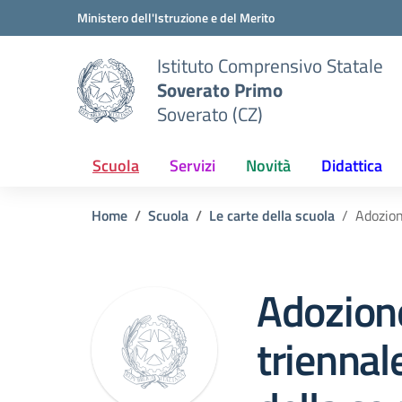
Vai ai contenuti
Vai al menu di navigazione
Vai al footer
Ministero dell'Istruzione e del Merito
Istituto Comprensivo Statale
Soverato Primo
Soverato (CZ)
Scuola
Servizi
Novità
Didattica
Home
Scuola
Le carte della scuola
Adozion
Adozion
triennal