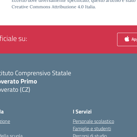
Eccetto dove diversamente specificato, questo articolo è stato 
Creative Commons Attribuzione 4.0 Italia.
iciale su:
App
tituto Comprensivo Statale
overato Primo
verato (CZ)
Visita la pagina iniziale della scuola
la
I Servizi
zione
Personale scolastico
Famiglie e studenti
della scuola
Percorsi di studio