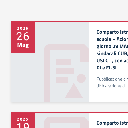
2026
Comparto istr
26
scuola – Azion
Mag
giorno 29 MAG
sindacali CUB
USI CIT, con 
PI e FI-SI
Pubblicazione cir
dichiarazione di 
2025
Comparto istr
19