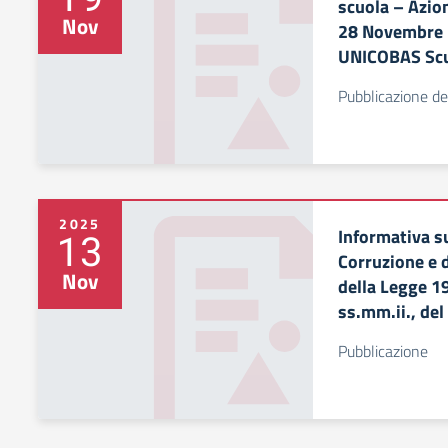
scuola – Azion
Nov
28 Novembre 2
UNICOBAS Scu
Pubblicazione de
2025
Informativa s
13
Corruzione e d
Nov
della Legge 1
ss.mm.ii., de
Pubblicazione