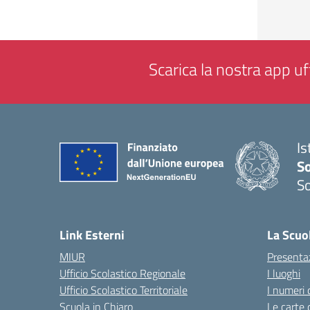
Scarica la nostra app uff
Is
S
So
— 
Link Esterni
La Scuo
MIUR
Presenta
Ufficio Scolastico Regionale
I luoghi
Ufficio Scolastico Territoriale
I numeri 
Scuola in Chiaro
Le carte 