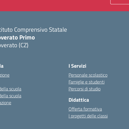
tituto Comprensivo Statale
overato Primo
verato (CZ)
Visita la pagina iniziale della scuola
la
I Servizi
zione
Personale scolastico
Famiglie e studenti
della scuola
Percorsi di studio
della scuola
Didattica
azione
Offerta formativa
I progetti delle classi