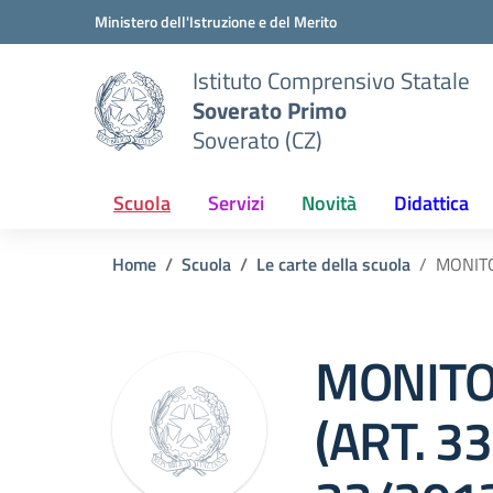
Vai ai contenuti
Vai al menu di navigazione
Vai al footer
Ministero dell'Istruzione e del Merito
Istituto Comprensivo Statale
Soverato Primo
Soverato (CZ)
Scuola
Servizi
Novità
Didattica
Home
Scuola
Le carte della scuola
MONITO
MONITO
(ART. 33