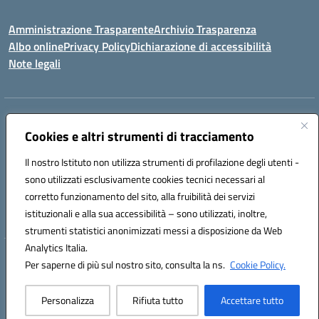
Amministrazione Trasparente
Archivio Trasparenza
Albo online
Privacy Policy
Dichiarazione di accessibilità
Note legali
Indirizzo:
Via Olimpia, 14 88068 SOVERATO (CZ)
Centralino:
Cookies e altri strumenti di tracciamento
096721161
Email:
czic869004@istruzione.it
Posta elettronica certificata (PEC):
czic869004@pec.istruzione.it
Il nostro Istituto non utilizza strumenti di profilazione degli utenti -
Codice fiscale: 84000710792
sono utilizzati esclusivamente cookies tecnici necessari al
Codice meccanografico:
CZIC869004
corretto funzionamento del sito, alla fruibilità dei servizi
Codice unico di fatturazione (CUF): UFKGA0
istituzionali e alla sua accessibilità – sono utilizzati, inoltre,
strumenti statistici anonimizzati messi a disposizione da Web
Analytics Italia.
Hosting & Powered by 3D Solution S.r.l.
Per saperne di più sul nostro sito, consulta la ns.
Cookie Policy.
Concept & Design by Designers Italia
Personalizza
Rifiuta tutto
Accettare tutto