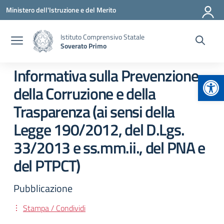
Vai ai contenuti
Vai al menu di navigazione
Vai al footer
Ministero dell'Istruzione e del Merito
Istituto Comprensivo Statale
Soverato Primo
Informativa sulla Prevenzione
Apr
della Corruzione e della
Trasparenza (ai sensi della
Legge 190/2012, del D.Lgs.
33/2013 e ss.mm.ii., del PNA e
del PTPCT)
Pubblicazione
Stampa / Condividi