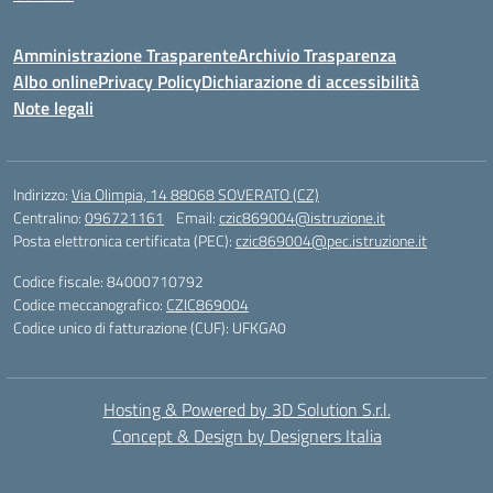
Amministrazione Trasparente
Archivio Trasparenza
Albo online
Privacy Policy
Dichiarazione di accessibilità
Note legali
Indirizzo:
Via Olimpia, 14 88068 SOVERATO (CZ)
Centralino:
096721161
Email:
czic869004@istruzione.it
Posta elettronica certificata (PEC):
czic869004@pec.istruzione.it
Codice fiscale: 84000710792
Codice meccanografico:
CZIC869004
Codice unico di fatturazione (CUF): UFKGA0
Hosting & Powered by 3D Solution S.r.l.
Concept & Design by Designers Italia