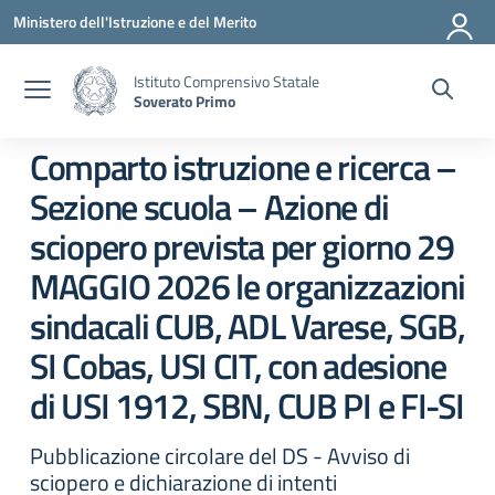
Vai ai contenuti
Vai al menu di navigazione
Vai al footer
Ministero dell'Istruzione e del Merito
Istituto Comprensivo Statale
Soverato Primo
Comparto istruzione e ricerca –
Sezione scuola – Azione di
sciopero prevista per giorno 29
MAGGIO 2026 le organizzazioni
sindacali CUB, ADL Varese, SGB,
SI Cobas, USI CIT, con adesione
di USI 1912, SBN, CUB PI e FI-SI
Pubblicazione circolare del DS - Avviso di
sciopero e dichiarazione di intenti