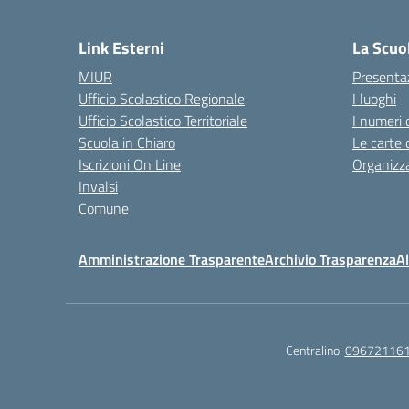
— 
Link Esterni
La Scuo
MIUR
Presenta
Ufficio Scolastico Regionale
I luoghi
Ufficio Scolastico Territoriale
I numeri 
Scuola in Chiaro
Le carte 
Iscrizioni On Line
Organizz
Invalsi
Comune
Amministrazione Trasparente
Archivio Trasparenza
Al
Centralino:
09672116