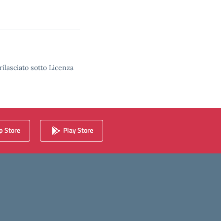
rilasciato sotto Licenza
 Store
Play Store