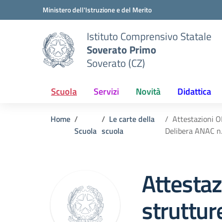
Vai ai contenuti
Vai al menu di navigazione
Vai al footer
Ministero dell'Istruzione e del Merito
Istituto Comprensivo Statale
Soverato Primo
Soverato (CZ)
Scuola
Servizi
Novità
Didattica
Home
Le carte della
Attestazioni OI
Scuola
scuola
Delibera ANAC n.
Attestaz
struttur