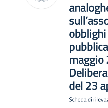
analogh
sull’ass
obblighi
pubblica
maggio 2
Deliber
del 23 a
Scheda di rilev