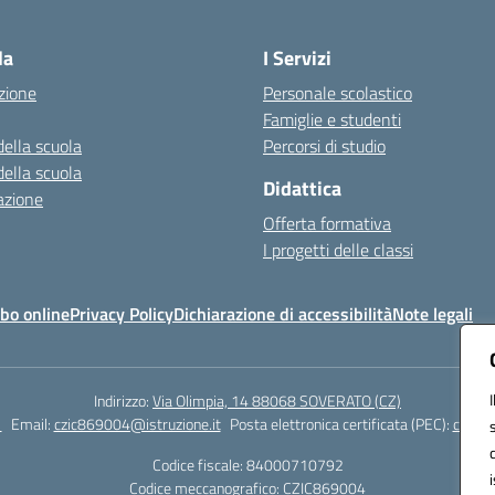
Visita la pagina iniziale della scuola
la
I Servizi
zione
Personale scolastico
Famiglie e studenti
della scuola
Percorsi di studio
della scuola
Didattica
azione
Offerta formativa
I progetti delle classi
bo online
Privacy Policy
Dichiarazione di accessibilità
Note legali
Indirizzo:
Via Olimpia, 14 88068 SOVERATO (CZ)
1
Email:
czic869004@istruzione.it
Posta elettronica certificata (PEC):
czic86
Codice fiscale: 84000710792
Codice meccanografico:
CZIC869004