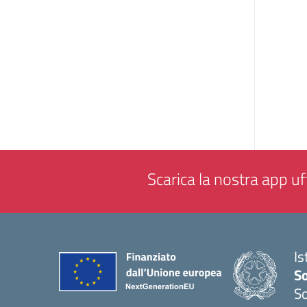
Scarica la nostra app uff
Is
S
So