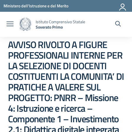
Vai ai contenuti
Vai al menu di navigazione
Vai al footer
Ministero dell'Istruzione e del Merito
Istituto Comprensivo Statale
Soverato Primo
AVVISO RIVOLTO A FIGURE
PROFESSIONALI INTERNE PER
LA SELEZIONE DI DOCENTI
COSTITUENTI LA COMUNITA’ DI
PRATICHE A VALERE SUL
PROGETTO: PNRR – Missione
4: Istruzione e ricerca –
Componente 1 – Investimento
2.1: Didattica digitale integrata