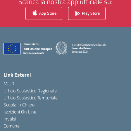
Scarica la nostra app ufficiale su:
App Store
Play Store
Istituto Comprensivo Statale
Soverato Primo
Soverato (CZ)
— Visita la pagina iniziale della scuola
Link Esterni
MIUR
Ufficio Scolastico Regionale
Ufficio Scolastico Territoriale
Scuola in Chiaro
Iscrizioni On Line
Invalsi
Comune