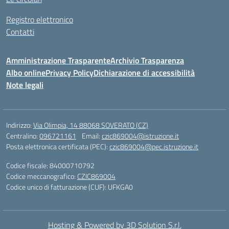
Registro elettronico
Contatti
Amministrazione Trasparente
Archivio Trasparenza
Albo online
Privacy Policy
Dichiarazione di accessibilità
Note legali
Indirizzo:
Via Olimpia, 14 88068 SOVERATO (CZ)
Centralino:
096721161
Email:
czic869004@istruzione.it
Posta elettronica certificata (PEC):
czic869004@pec.istruzione.it
Codice fiscale: 84000710792
Codice meccanografico:
CZIC869004
Codice unico di fatturazione (CUF): UFKGA0
Hosting & Powered by 3D Solution S.r.l.