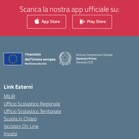
Scarica la nostra app ufficiale su:
App Store
Play Store
Istituto Comprensivo Statale
Soverato Primo
Soverato (CZ)
— Visita la pagina iniziale della scuola
Link Esterni
MIUR
Ufficio Scolastico Regionale
Ufficio Scolastico Territoriale
Scuola in Chiaro
Iscrizioni On Line
Invalsi