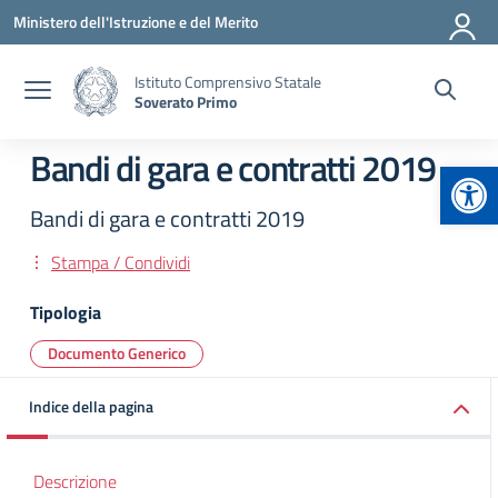
Vai ai contenuti
Vai al menu di navigazione
Vai al footer
Ministero dell'Istruzione e del Merito
Istituto Comprensivo Statale
Soverato Primo
Bandi di gara e contratti 2019
Apr
Bandi di gara e contratti 2019
Stampa / Condividi
Tipologia
Documento Generico
Indice della pagina
Descrizione