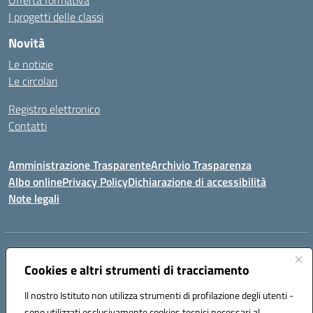
Offerta formativa
I progetti delle classi
Novità
Le notizie
Le circolari
Registro elettronico
Contatti
Amministrazione Trasparente
Archivio Trasparenza
Albo online
Privacy Policy
Dichiarazione di accessibilità
Note legali
Indirizzo:
Via Olimpia, 14 88068 SOVERATO (CZ)
Centralino:
Cookies e altri strumenti di tracciamento
096721161
Email:
czic869004@istruzione.it
Posta elettronica certificata (PEC):
czic869004@pec.istruzione.it
Il nostro Istituto non utilizza strumenti di profilazione degli utenti -
Codice fiscale: 84000710792
sono utilizzati esclusivamente cookies tecnici necessari al