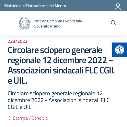
Vai ai contenuti
Vai al menu di navigazione
Vai al footer
Ministero dell'Istruzione e del Merito
Istituto Comprensivo Statale
Soverato Primo
223/2022
Apr
Circolare sciopero generale
regionale 12 dicembre 2022 –
Associazioni sindacali FLC CGIL
e UIL.
Circolare sciopero generale regionale 12
dicembre 2022 - Associazioni sindacali FLC
CGIL e UIL.
Stampa / Condividi