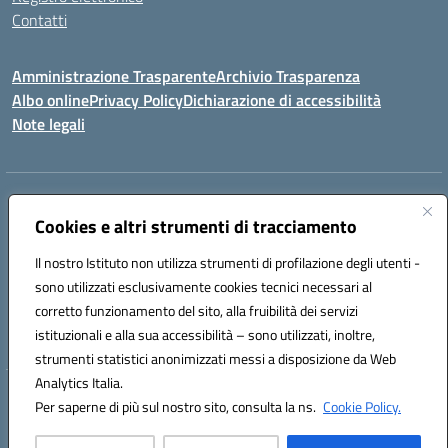
Contatti
Amministrazione Trasparente
Archivio Trasparenza
Albo online
Privacy Policy
Dichiarazione di accessibilità
Note legali
Indirizzo:
Via Olimpia, 14 88068 SOVERATO (CZ)
Centralino:
Cookies e altri strumenti di tracciamento
096721161
Email:
czic869004@istruzione.it
Posta elettronica certificata (PEC):
czic869004@pec.istruzione.it
Il nostro Istituto non utilizza strumenti di profilazione degli utenti -
Codice fiscale: 84000710792
sono utilizzati esclusivamente cookies tecnici necessari al
Codice meccanografico:
CZIC869004
corretto funzionamento del sito, alla fruibilità dei servizi
Codice unico di fatturazione (CUF): UFKGA0
istituzionali e alla sua accessibilità – sono utilizzati, inoltre,
strumenti statistici anonimizzati messi a disposizione da Web
Analytics Italia.
Hosting & Powered by 3D Solution S.r.l.
Per saperne di più sul nostro sito, consulta la ns.
Cookie Policy.
Concept & Design by Designers Italia