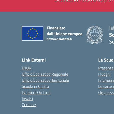
Is
S
So
— 
Link Esterni
La Scuo
MIUR
Presenta
Ufficio Scolastico Regionale
I luoghi
Ufficio Scolastico Territoriale
I numeri 
Scuola in Chiaro
Le carte 
Iscrizioni On Line
Organizz
Invalsi
Comune