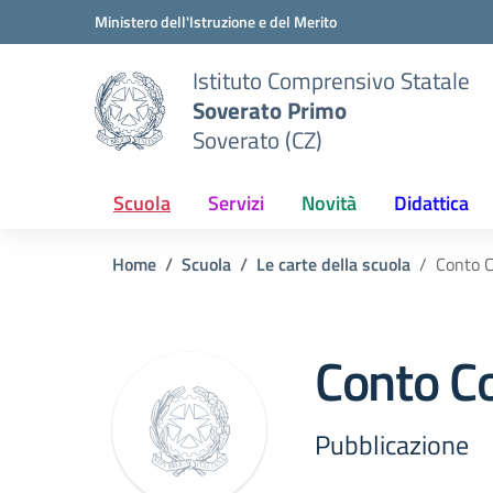
Vai ai contenuti
Vai al menu di navigazione
Vai al footer
Ministero dell'Istruzione e del Merito
Istituto Comprensivo Statale
Soverato Primo
Soverato (CZ)
Scuola
Servizi
Novità
Didattica
Home
Scuola
Le carte della scuola
Conto C
Conto C
Pubblicazione