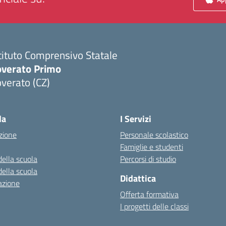
tituto Comprensivo Statale
overato Primo
verato (CZ)
Visita la pagina iniziale della scuola
la
I Servizi
zione
Personale scolastico
Famiglie e studenti
della scuola
Percorsi di studio
della scuola
Didattica
azione
Offerta formativa
I progetti delle classi