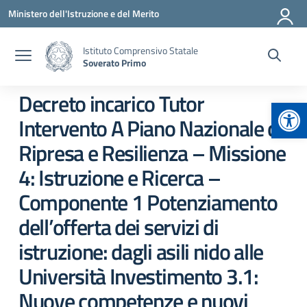
Vai ai contenuti
Vai al menu di navigazione
Vai al footer
Ministero dell'Istruzione e del Merito
Istituto Comprensivo Statale
Soverato Primo
Decreto incarico Tutor
Apr
Intervento A Piano Nazionale di
Ripresa e Resilienza – Missione
4: Istruzione e Ricerca –
Componente 1 Potenziamento
dell’offerta dei servizi di
istruzione: dagli asili nido alle
Università Investimento 3.1:
Nuove competenze e nuovi