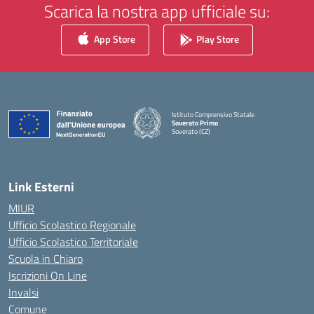
Scarica la nostra app ufficiale su:
App Store
Play Store
Istituto Comprensivo Statale
Soverato Primo
Soverato (CZ)
— Visita la pagina iniziale della scuola
Link Esterni
MIUR
Ufficio Scolastico Regionale
Ufficio Scolastico Territoriale
Scuola in Chiaro
Iscrizioni On Line
Invalsi
Comune