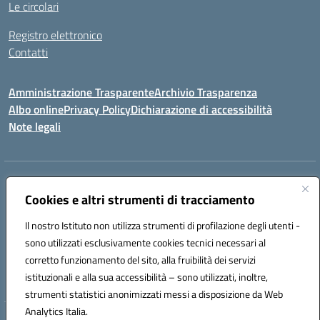
Le circolari
Registro elettronico
Contatti
Amministrazione Trasparente
Archivio Trasparenza
Albo online
Privacy Policy
Dichiarazione di accessibilità
Note legali
Indirizzo:
Via Olimpia, 14 88068 SOVERATO (CZ)
Centralino:
Cookies e altri strumenti di tracciamento
096721161
Email:
czic869004@istruzione.it
Posta elettronica certificata (PEC):
czic869004@pec.istruzione.it
Il nostro Istituto non utilizza strumenti di profilazione degli utenti -
Codice fiscale: 84000710792
sono utilizzati esclusivamente cookies tecnici necessari al
Codice meccanografico:
CZIC869004
corretto funzionamento del sito, alla fruibilità dei servizi
Codice unico di fatturazione (CUF): UFKGA0
istituzionali e alla sua accessibilità – sono utilizzati, inoltre,
strumenti statistici anonimizzati messi a disposizione da Web
Analytics Italia.