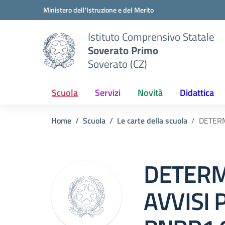
Vai ai contenuti
Vai al menu di navigazione
Vai al footer
Ministero dell'Istruzione e del Merito
Istituto Comprensivo Statale
Soverato Primo
Soverato (CZ)
Scuola
Servizi
Novità
Didattica
Home
Scuola
Le carte della scuola
DETERM
DETERM
AVVISI