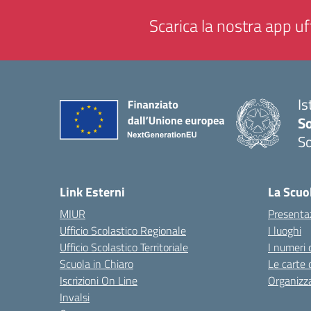
Scarica la nostra app uff
Is
S
So
— 
Link Esterni
La Scuo
MIUR
Presenta
Ufficio Scolastico Regionale
I luoghi
Ufficio Scolastico Territoriale
I numeri 
Scuola in Chiaro
Le carte 
Iscrizioni On Line
Organizz
Invalsi