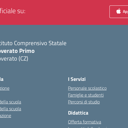
iciale su:
App
tituto Comprensivo Statale
overato Primo
verato (CZ)
Visita la pagina iniziale della scuola
la
I Servizi
zione
Personale scolastico
Famiglie e studenti
della scuola
Percorsi di studio
della scuola
Didattica
azione
Offerta formativa