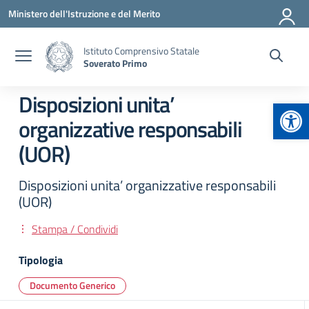
Vai ai contenuti
Vai al menu di navigazione
Vai al footer
Ministero dell'Istruzione e del Merito
Istituto Comprensivo Statale
Soverato Primo
Disposizioni unita’
Apr
organizzative responsabili
(UOR)
Disposizioni unita’ organizzative responsabili
(UOR)
Stampa / Condividi
Tipologia
Documento Generico