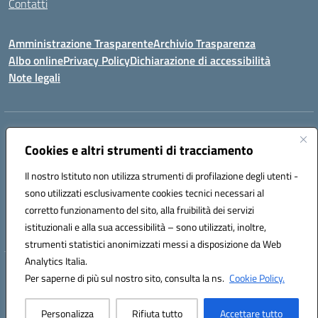
Contatti
Amministrazione Trasparente
Archivio Trasparenza
Albo online
Privacy Policy
Dichiarazione di accessibilità
Note legali
Indirizzo:
Via Olimpia, 14 88068 SOVERATO (CZ)
Centralino:
Cookies e altri strumenti di tracciamento
096721161
Email:
czic869004@istruzione.it
Posta elettronica certificata (PEC):
czic869004@pec.istruzione.it
Il nostro Istituto non utilizza strumenti di profilazione degli utenti -
Codice fiscale: 84000710792
sono utilizzati esclusivamente cookies tecnici necessari al
Codice meccanografico:
CZIC869004
corretto funzionamento del sito, alla fruibilità dei servizi
Codice unico di fatturazione (CUF): UFKGA0
istituzionali e alla sua accessibilità – sono utilizzati, inoltre,
strumenti statistici anonimizzati messi a disposizione da Web
Analytics Italia.
Hosting & Powered by 3D Solution S.r.l.
Per saperne di più sul nostro sito, consulta la ns.
Cookie Policy.
Concept & Design by Designers Italia
Personalizza
Rifiuta tutto
Accettare tutto