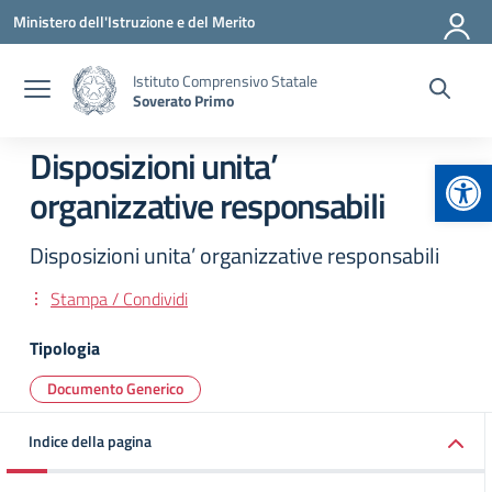
Vai ai contenuti
Vai al menu di navigazione
Vai al footer
Ministero dell'Istruzione e del Merito
Istituto Comprensivo Statale
Soverato Primo
Disposizioni unita’
Apr
organizzative responsabili
Disposizioni unita’ organizzative responsabili
Stampa / Condividi
Tipologia
Documento Generico
Indice della pagina