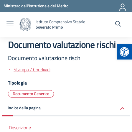
Vai ai contenuti
Vai al menu di navigazione
Vai al footer
Ministero dell'Istruzione e del Merito
Istituto Comprensivo Statale
Soverato Primo
Documento valutazione rischi
Apr
Documento valutazione rischi
Stampa / Condividi
Tipologia
Documento Generico
Indice della pagina
Descrizione