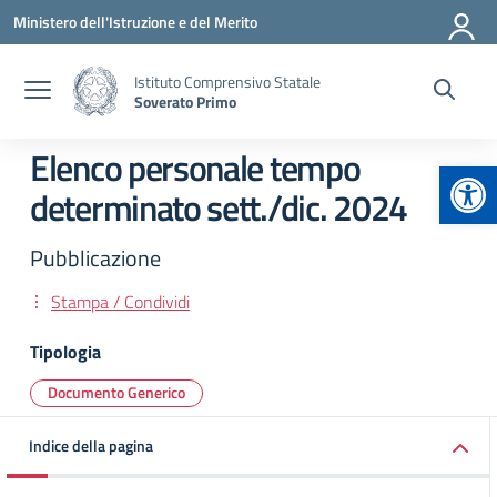
Vai ai contenuti
Vai al menu di navigazione
Vai al footer
Ministero dell'Istruzione e del Merito
Istituto Comprensivo Statale
Soverato Primo
Elenco personale tempo
Apr
determinato sett./dic. 2024
Pubblicazione
Stampa / Condividi
Tipologia
Documento Generico
Indice della pagina