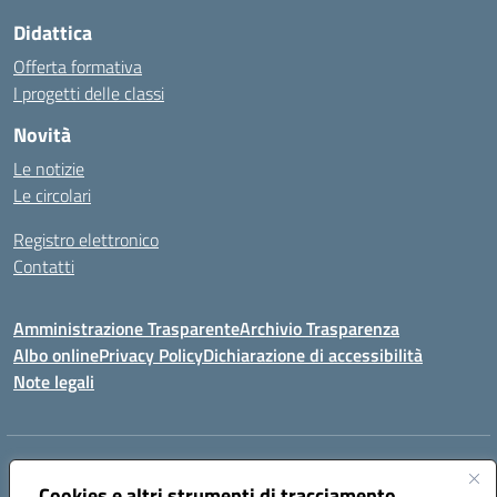
Didattica
Offerta formativa
I progetti delle classi
Novità
Le notizie
Le circolari
Registro elettronico
Contatti
Amministrazione Trasparente
Archivio Trasparenza
Albo online
Privacy Policy
Dichiarazione di accessibilità
Note legali
Indirizzo:
Via Olimpia, 14 88068 SOVERATO (CZ)
Centralino:
Cookies e altri strumenti di tracciamento
096721161
Email:
czic869004@istruzione.it