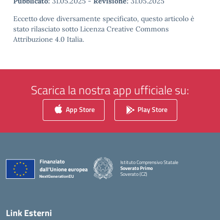
Pubblicato:
31.05.2025
-
Revisione:
31.05.2025
Eccetto dove diversamente specificato, questo articolo è
stato rilasciato sotto Licenza Creative Commons
Attribuzione 4.0 Italia.
Scarica la nostra app ufficiale su:
App Store
Play Store
Istituto Comprensivo Statale
Soverato Primo
Soverato (CZ)
— Visita la pagina iniziale della scuola
Link Esterni