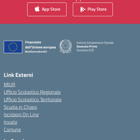
App Store
Play Store
Istituto Comprensivo Statale
Soverato Primo
Soverato (CZ)
— Visita la pagina iniziale della scuola
Link Esterni
MIUR
Ufficio Scolastico Regionale
Ufficio Scolastico Territoriale
Scuola in Chiaro
Iscrizioni On Line
Invalsi
Comune