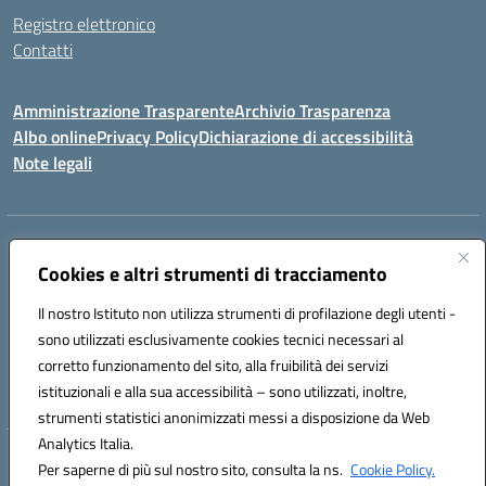
Registro elettronico
Contatti
Amministrazione Trasparente
Archivio Trasparenza
Albo online
Privacy Policy
Dichiarazione di accessibilità
Note legali
Indirizzo:
Via Olimpia, 14 88068 SOVERATO (CZ)
Centralino:
Cookies e altri strumenti di tracciamento
096721161
Email:
czic869004@istruzione.it
Posta elettronica certificata (PEC):
czic869004@pec.istruzione.it
Il nostro Istituto non utilizza strumenti di profilazione degli utenti -
Codice fiscale: 84000710792
sono utilizzati esclusivamente cookies tecnici necessari al
Codice meccanografico:
CZIC869004
corretto funzionamento del sito, alla fruibilità dei servizi
Codice unico di fatturazione (CUF): UFKGA0
istituzionali e alla sua accessibilità – sono utilizzati, inoltre,
strumenti statistici anonimizzati messi a disposizione da Web
Analytics Italia.
Hosting & Powered by 3D Solution S.r.l.
Per saperne di più sul nostro sito, consulta la ns.
Cookie Policy.