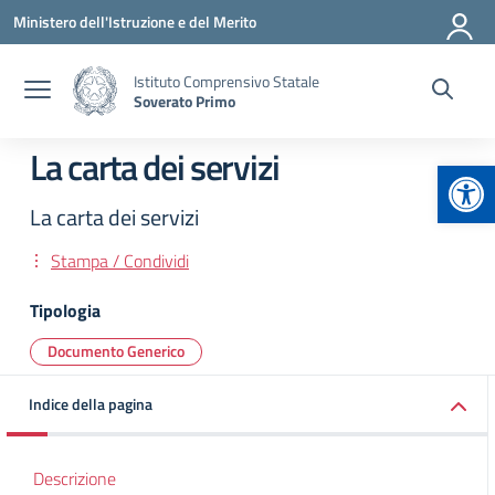
Vai ai contenuti
Vai al menu di navigazione
Vai al footer
Ministero dell'Istruzione e del Merito
Istituto Comprensivo Statale
Soverato Primo
La carta dei servizi
Apr
La carta dei servizi
Stampa / Condividi
Tipologia
Documento Generico
Indice della pagina
Descrizione