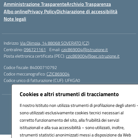
Amministrazione Trasparente
Archivio Trasparenza
Albo online
Privacy Policy
Dichiarazione di accessibilità
Note legali
Indirizzo:
Via Olimpia, 14 88068 SOVERATO (CZ)
Centralino:
096721161
Email:
czic869004@istruzione.it
Posta elettronica certificata (PEC):
czic869004@pec.istruzione.it
Codice fiscale: 84000710792
Codice meccanografico:
CZIC869004
Codice unico di fatturazione (CUF): UFKGA0
Cookies e altri strumenti di tracciamento
Hosting & Powered by 3D Solution S.r.l.
Il nostro Istituto non utilizza strumenti di profilazione degli utenti 
Concept & Design by Designers Italia
sono utilizzati esclusivamente cookies tecnici necessari al
corretto funzionamento del sito, alla fruibilità dei servizi
istituzionali e alla sua accessibilità – sono utilizzati, inoltre,
strumenti statistici anonimizzati messi a disposizione da Web