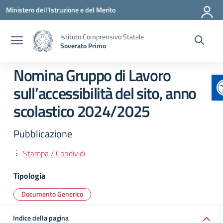
Vai ai contenuti
Vai al menu di navigazione
Vai al footer
Ministero dell'Istruzione e del Merito
Istituto Comprensivo Statale
Soverato Primo
Nomina Gruppo di Lavoro
A
sull’accessibilità del sito, anno
scolastico 2024/2025
Pubblicazione
Stampa / Condividi
Tipologia
Documento Generico
Indice della pagina