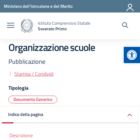
Vai ai contenuti
Vai al menu di navigazione
Vai al footer
Ministero dell'Istruzione e del Merito
Istituto Comprensivo Statale
Soverato Primo
Organizzazione scuole
Apr
Pubblicazione
Stampa / Condividi
Tipologia
Documento Generico
Indice della pagina
Descrizione