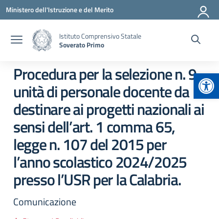
Vai ai contenuti
Vai al menu di navigazione
Vai al footer
Ministero dell'Istruzione e del Merito
Istituto Comprensivo Statale
Soverato Primo
Procedura per la selezione n. 9
Apr
unità di personale docente da
destinare ai progetti nazionali ai
sensi dell’art. 1 comma 65,
legge n. 107 del 2015 per
l’anno scolastico 2024/2025
presso l’USR per la Calabria.
Comunicazione