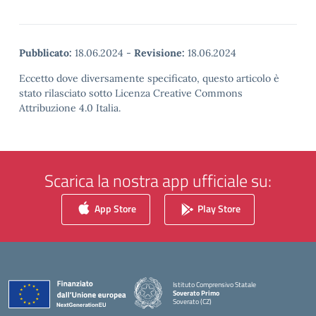
Pubblicato:
18.06.2024
-
Revisione:
18.06.2024
Eccetto dove diversamente specificato, questo articolo è
stato rilasciato sotto Licenza Creative Commons
Attribuzione 4.0 Italia.
Scarica la nostra app ufficiale su:
App Store
Play Store
Istituto Comprensivo Statale
Soverato Primo
Soverato (CZ)
— Visita la pagina iniziale della scuola