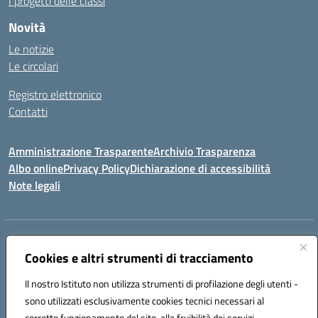
I progetti delle classi
Novità
Le notizie
Le circolari
Registro elettronico
Contatti
Amministrazione Trasparente
Archivio Trasparenza
Albo online
Privacy Policy
Dichiarazione di accessibilità
Note legali
Indirizzo:
Via Olimpia, 14 88068 SOVERATO (CZ)
Centralino:
Cookies e altri strumenti di tracciamento
096721161
Email:
czic869004@istruzione.it
Posta elettronica certificata (PEC):
czic869004@pec.istruzione.it
Il nostro Istituto non utilizza strumenti di profilazione degli utenti -
Codice fiscale: 84000710792
sono utilizzati esclusivamente cookies tecnici necessari al
Codice meccanografico:
CZIC869004
corretto funzionamento del sito, alla fruibilità dei servizi