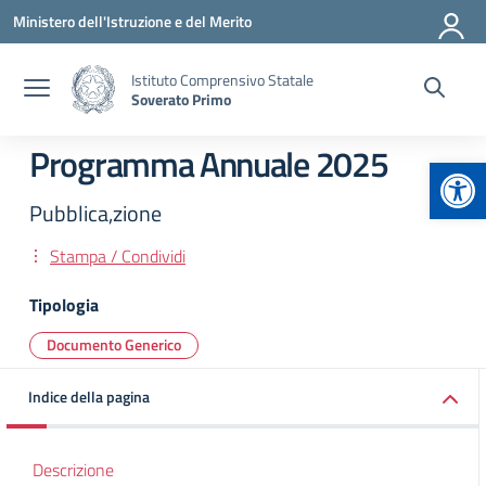
Vai ai contenuti
Vai al menu di navigazione
Vai al footer
Ministero dell'Istruzione e del Merito
Istituto Comprensivo Statale
Soverato Primo
Programma Annuale 2025
Apr
Pubblica,zione
Stampa / Condividi
Tipologia
Documento Generico
Indice della pagina
Descrizione