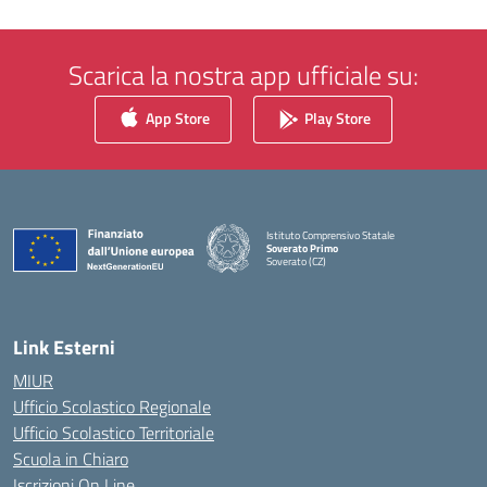
Scarica la nostra app ufficiale su:
App Store
Play Store
Istituto Comprensivo Statale
Soverato Primo
Soverato (CZ)
— Visita la pagina iniziale della scuola
Link Esterni
MIUR
Ufficio Scolastico Regionale
Ufficio Scolastico Territoriale
Scuola in Chiaro
Iscrizioni On Line