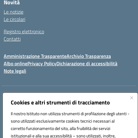
Novità
Le notizie
Le circolari
Registro elettronico
Contatti
Amministrazione Trasparente
Archivio Trasparenza
Albo online
Privacy Policy
Dichiarazione di accessibilità
Note legali
Indirizzo:
Via Olimpia, 14 88068 SOVERATO (CZ)
Centralino:
Cookies e altri strumenti di tracciamento
096721161
Email:
czic869004@istruzione.it
Posta elettronica certificata (PEC):
czic869004@pec.istruzione.it
Il nostro Istituto non utilizza strumenti di profilazione degli utenti -
Codice fiscale: 84000710792
sono utilizzati esclusivamente cookies tecnici necessari al
Codice meccanografico:
CZIC869004
corretto funzionamento del sito, alla fruibilità dei servizi
Codice unico di fatturazione (CUF): UFKGA0
istituzionali e alla sua accessibilità – sono utilizzati, inoltre,