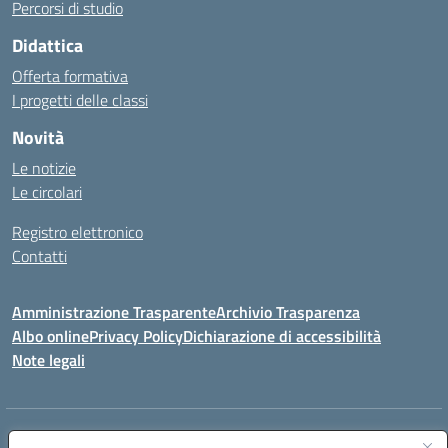
Percorsi di studio
Didattica
Offerta formativa
I progetti delle classi
Novità
Le notizie
Le circolari
Registro elettronico
Contatti
Amministrazione Trasparente
Archivio Trasparenza
Albo online
Privacy Policy
Dichiarazione di accessibilità
Note legali
Indirizzo:
Via Olimpia, 14 88068 SOVERATO (CZ)