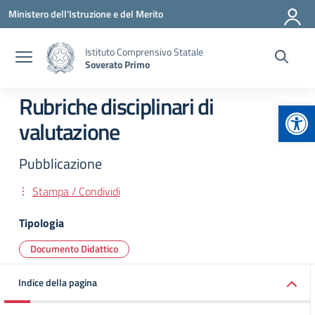
Vai ai contenuti
Vai al menu di navigazione
Vai al footer
Ministero dell'Istruzione e del Merito
Istituto Comprensivo Statale
Soverato Primo
Rubriche disciplinari di
Apr
valutazione
Pubblicazione
Stampa / Condividi
Tipologia
Documento Didattico
Indice della pagina