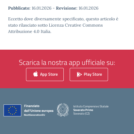
Pubblicato:
16.01.2026
-
Revisione:
16.01.2026
Eccetto dove diversamente specificato, questo articolo è
stato rilasciato sotto Licenza Creative Commons
Attribuzione 4.0 Italia.
Scarica la nostra app ufficiale su:
App Store
Play Store
Istituto Comprensivo Statale
Soverato Primo
Soverato (CZ)
— Visita la pagina iniziale della scuola