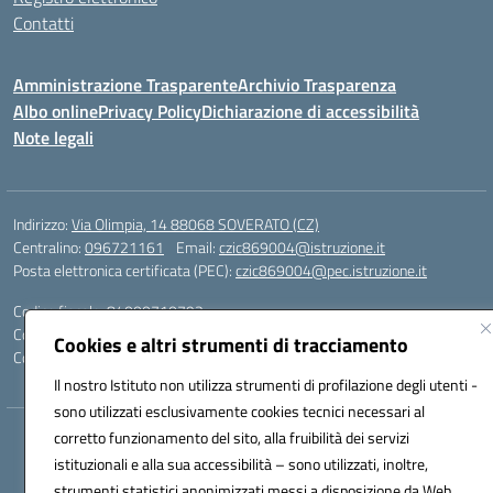
Contatti
Amministrazione Trasparente
Archivio Trasparenza
Albo online
Privacy Policy
Dichiarazione di accessibilità
Note legali
Indirizzo:
Via Olimpia, 14 88068 SOVERATO (CZ)
Centralino:
096721161
Email:
czic869004@istruzione.it
Posta elettronica certificata (PEC):
czic869004@pec.istruzione.it
Codice fiscale: 84000710792
Codice meccanografico:
CZIC869004
Cookies e altri strumenti di tracciamento
Codice unico di fatturazione (CUF): UFKGA0
Il nostro Istituto non utilizza strumenti di profilazione degli utenti -
sono utilizzati esclusivamente cookies tecnici necessari al
corretto funzionamento del sito, alla fruibilità dei servizi
Hosting & Powered by 3D Solution S.r.l.
istituzionali e alla sua accessibilità – sono utilizzati, inoltre,
Concept & Design by Designers Italia
strumenti statistici anonimizzati messi a disposizione da Web