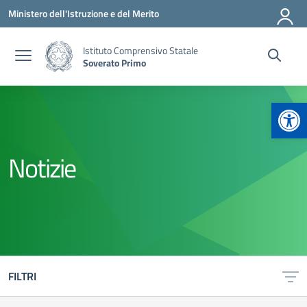
Vai ai contenuti
Vai al menu di navigazione
Vai al footer
Ministero dell'Istruzione e del Merito
Istituto Comprensivo Statale
Soverato Primo
Apr
Notizie
FILTRI