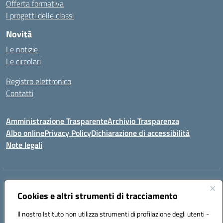
Offerta formativa
I progetti delle classi
Novità
Le notizie
Le circolari
Registro elettronico
Contatti
Amministrazione Trasparente
Archivio Trasparenza
Albo online
Privacy Policy
Dichiarazione di accessibilità
Note legali
Indirizzo:
Via Olimpia, 14 88068 SOVERATO (CZ)
Centralino:
Cookies e altri strumenti di tracciamento
096721161
Email:
czic869004@istruzione.it
Posta elettronica certificata (PEC):
czic869004@pec.istruzione.it
Il nostro Istituto non utilizza strumenti di profilazione degli utenti -