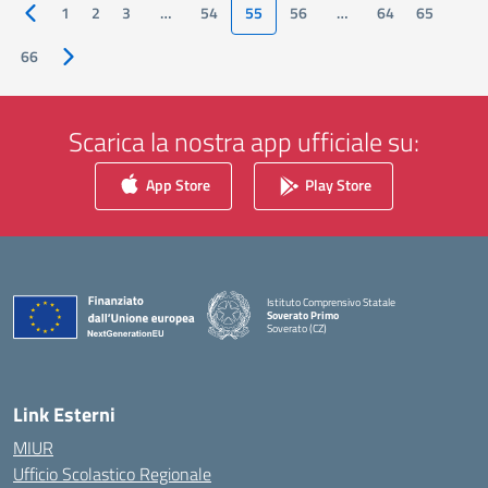
1
2
3
…
54
55
56
…
64
65
Pagina precedente
66
Pagina successiva
Scarica la nostra app ufficiale su:
App Store
Play Store
Istituto Comprensivo Statale
Soverato Primo
Soverato (CZ)
— Visita la pagina iniziale della scuola
Link Esterni
MIUR
Ufficio Scolastico Regionale