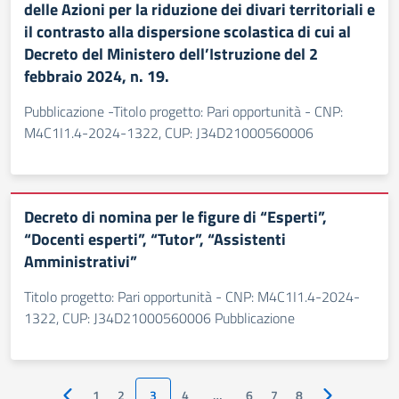
delle Azioni per la riduzione dei divari territoriali e
il contrasto alla dispersione scolastica di cui al
Decreto del Ministero dell’Istruzione del 2
febbraio 2024, n. 19.
Pubblicazione -Titolo progetto: Pari opportunità - CNP:
M4C1I1.4-2024-1322, CUP: J34D21000560006
Decreto di nomina per le figure di “Esperti”,
“Docenti esperti”, “Tutor”, “Assistenti
Amministrativi”
Titolo progetto: Pari opportunità - CNP: M4C1I1.4-2024-
1322, CUP: J34D21000560006 Pubblicazione
1
2
3
4
…
6
7
8