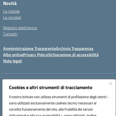
Novità
Le notizie
Le circolari
Registro elettronico
Contatti
Amministrazione Trasparente
Archivio Trasparenza
Albo online
Privacy Policy
Dichiarazione di accessibilità
Note legali
Indirizzo:
Via Olimpia, 14 88068 SOVERATO (CZ)
Centralino:
Cookies e altri strumenti di tracciamento
096721161
Email:
czic869004@istruzione.it
Posta elettronica certificata (PEC):
czic869004@pec.istruzione.it
Il nostro Istituto non utilizza strumenti di profilazione degli utenti -
Codice fiscale: 84000710792
sono utilizzati esclusivamente cookies tecnici necessari al
Codice meccanografico:
CZIC869004
corretto funzionamento del sito, alla fruibilità dei servizi
Codice unico di fatturazione (CUF): UFKGA0
istituzionali e alla sua accessibilità – sono utilizzati, inoltre,