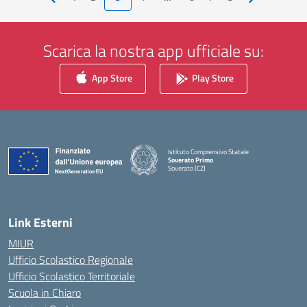
Pagina precedente
Pagina succe
Scarica la nostra app ufficiale su:
App Store
Play Store
Istituto Comprensivo Statale
Soverato Primo
Soverato (CZ)
— Visita la pagina iniziale della scuola
Link Esterni
MIUR
Ufficio Scolastico Regionale
Ufficio Scolastico Territoriale
Scuola in Chiaro