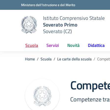
Vai ai contenuti
Vai al menu di navigazione
Vai al footer
Ministero dell'Istruzione e del Merito
Istituto Comprensivo Statale
Soverato Primo
Soverato (CZ)
Scuola
Servizi
Novità
Didattica
Home
Scuola
Le carte della scuola
Compete
Compete
Competenze tras