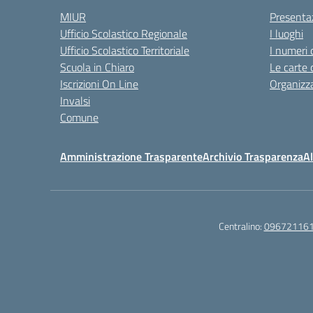
MIUR
Presenta
Ufficio Scolastico Regionale
I luoghi
Ufficio Scolastico Territoriale
I numeri 
Scuola in Chiaro
Le carte 
Iscrizioni On Line
Organizz
Invalsi
Comune
Amministrazione Trasparente
Archivio Trasparenza
Al
Centralino:
09672116