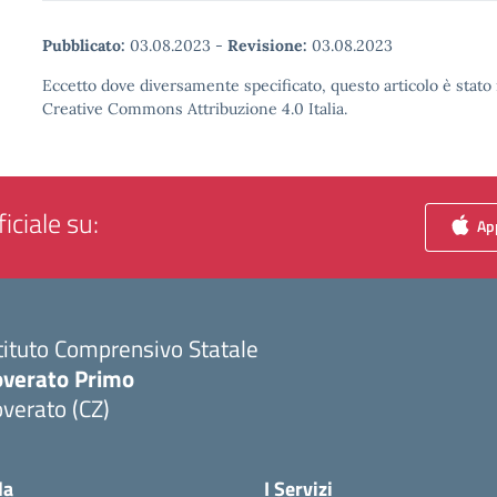
Pubblicato:
03.08.2023
-
Revisione:
03.08.2023
Eccetto dove diversamente specificato, questo articolo è stato 
Creative Commons Attribuzione 4.0 Italia.
iciale su:
App
tituto Comprensivo Statale
overato Primo
verato (CZ)
Visita la pagina iniziale della scuola
la
I Servizi