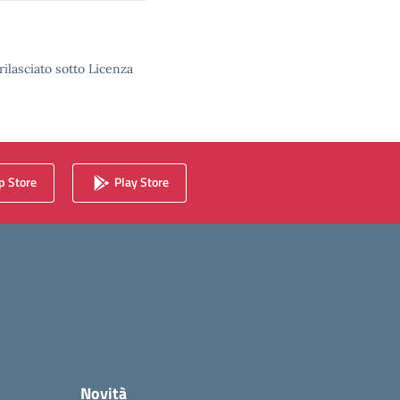
rilasciato sotto Licenza
 Store
Play Store
Novità