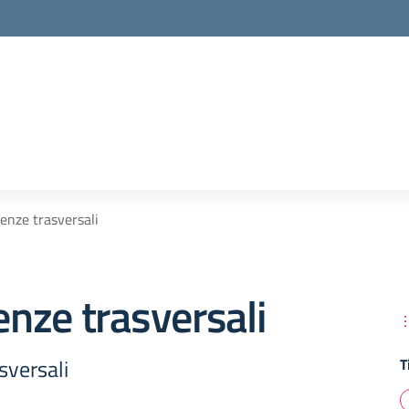
nze trasversali
nze trasversali
versali
T