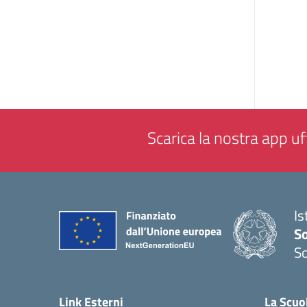
Scarica la nostra app uff
Is
S
So
— 
Link Esterni
La Scuo