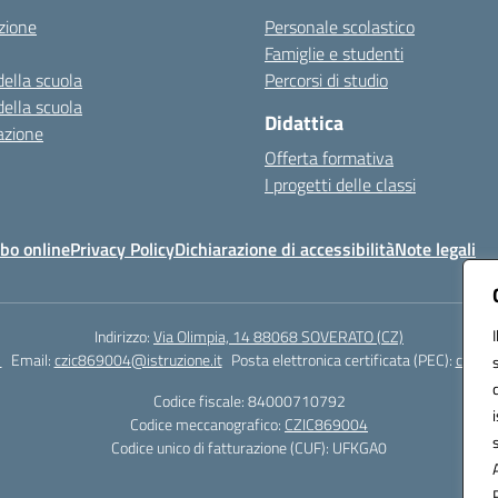
zione
Personale scolastico
Famiglie e studenti
della scuola
Percorsi di studio
della scuola
Didattica
azione
Offerta formativa
I progetti delle classi
bo online
Privacy Policy
Dichiarazione di accessibilità
Note legali
Indirizzo:
Via Olimpia, 14 88068 SOVERATO (CZ)
1
Email:
czic869004@istruzione.it
Posta elettronica certificata (PEC):
czic86
Codice fiscale: 84000710792
Codice meccanografico:
CZIC869004
Codice unico di fatturazione (CUF): UFKGA0