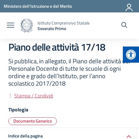
Vai ai contenuti
Vai al menu di navigazione
Vai al footer
Ministero dell'Istruzione e del Merito
Istituto Comprensivo Statale
Soverato Primo
Piano delle attività 17/18
Apr
Si pubblica, in allegato, il Piano delle attività del
Personale Docente di tutte le scuole di ogni
ordine e grado dell’Istituto, per l’anno
scolastico 2017/2018
Stampa / Condividi
Tipologia
Documento Generico
Indice della pagina