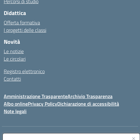
Percorsi di studio
Didattica
Offerta formativa
I progetti delle classi
Novità
Le notizie
Le circolari
Registro elettronico
Contatti
Amministrazione Trasparente
Archivio Trasparenza
Albo online
Privacy Policy
Dichiarazione di accessibilità
Note legali
Indirizzo:
Via Olimpia, 14 88068 SOVERATO (CZ)