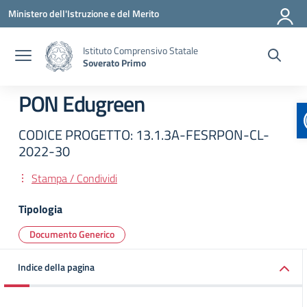
Vai ai contenuti
Vai al menu di navigazione
Vai al footer
Ministero dell'Istruzione e del Merito
Istituto Comprensivo Statale
Soverato Primo
PON Edugreen
CODICE PROGETTO: 13.1.3A-FESRPON-CL-
2022-30
Stampa / Condividi
Tipologia
Documento Generico
Indice della pagina