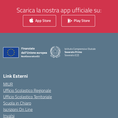
Scarica la nostra app ufficiale su:
App Store
Play Store
Istituto Comprensivo Statale
Soverato Primo
Soverato (CZ)
— Visita la pagina iniziale della scuola
Link Esterni
MIUR
Ufficio Scolastico Regionale
Ufficio Scolastico Territoriale
Scuola in Chiaro
Iscrizioni On Line
Invalsi