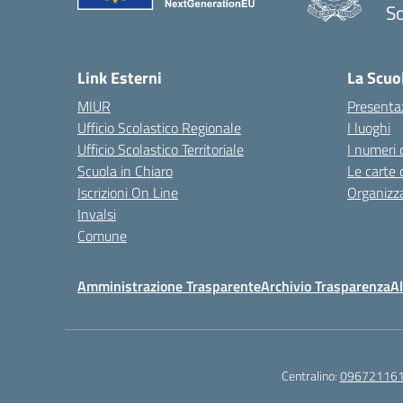
So
— 
Link Esterni
La Scuo
MIUR
Presenta
Ufficio Scolastico Regionale
I luoghi
Ufficio Scolastico Territoriale
I numeri 
Scuola in Chiaro
Le carte 
Iscrizioni On Line
Organizz
Invalsi
Comune
Amministrazione Trasparente
Archivio Trasparenza
Al
Centralino:
09672116