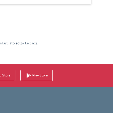
rilasciato sotto Licenza
 Store
Play Store