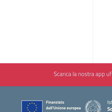
Scarica la nostra app uff
Is
S