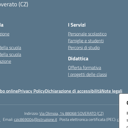
verato (CZ)
Visita la pagina iniziale della scuola
la
I Servizi
zione
Personale scolastico
Famiglie e studenti
della scuola
Percorsi di studio
della scuola
Didattica
azione
Offerta formativa
I progetti delle classi
bo online
Privacy Policy
Dichiarazione di accessibilità
Note legali
Indirizzo:
Via Olimpia, 14 88068 SOVERATO (CZ)
1
Email:
czic869004@istruzione.it
Posta elettronica certificata (PEC):
czic86