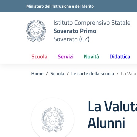
Vai ai contenuti
Vai al menu di navigazione
Vai al footer
Ministero dell'Istruzione e del Merito
Istituto Comprensivo Statale
Soverato Primo
Soverato (CZ)
Scuola
Servizi
Novità
Didattica
Home
Scuola
Le carte della scuola
La Valu
La Valut
Alunni