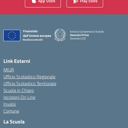
App Store
Play Store
Istituto Comprensivo Statale
Soverato Primo
Soverato (CZ)
— Visita la pagina iniziale della scuola
Link Esterni
MIUR
Ufficio Scolastico Regionale
Ufficio Scolastico Territoriale
Scuola in Chiaro
Iscrizioni On Line
Invalsi
Comune
La Scuola