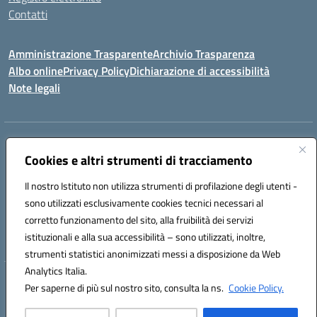
Contatti
Amministrazione Trasparente
Archivio Trasparenza
Albo online
Privacy Policy
Dichiarazione di accessibilità
Note legali
Indirizzo:
Via Olimpia, 14 88068 SOVERATO (CZ)
Centralino:
Cookies e altri strumenti di tracciamento
096721161
Email:
czic869004@istruzione.it
Posta elettronica certificata (PEC):
czic869004@pec.istruzione.it
Il nostro Istituto non utilizza strumenti di profilazione degli utenti -
Codice fiscale: 84000710792
sono utilizzati esclusivamente cookies tecnici necessari al
Codice meccanografico:
CZIC869004
corretto funzionamento del sito, alla fruibilità dei servizi
Codice unico di fatturazione (CUF): UFKGA0
istituzionali e alla sua accessibilità – sono utilizzati, inoltre,
strumenti statistici anonimizzati messi a disposizione da Web
Analytics Italia.
Hosting & Powered by 3D Solution S.r.l.
Per saperne di più sul nostro sito, consulta la ns.
Cookie Policy.
Concept & Design by Designers Italia