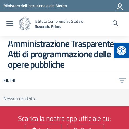
Vai ai contenuti
Vai al menu di navigazione
Vai al footer
Ministero dell'Istruzione e del Merito
Istituto Comprensivo Statale
Soverato Primo
Amministrazione Trasparente:
Apr
Atti di programmazione delle
opere pubbliche
FILTRI
Nessun risultato
Scarica la nostra app ufficiale su: