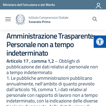
Vai ai contenuti
Vai al menu di navigazione
Vai al footer
Ministero dell'Istruzione e del Merito
Istituto Comprensivo Statale
Soverato Primo
Amministrazione Trasparente:
Apr
Personale non a tempo
indeterminato
Articolo 17 , comma 1,2
– Obblighi di
pubblicazione dei dati relativi al personale non
a tempo indeterminato
1. Le pubbliche amministrazioni pubblicano
annualmente, nell’ambito di quanto previsto
dall’articolo 16, comma 1, i dati relativi al
personale con rapporto di lavoro non a tempo
indeterminato, con la indicazione delle diverse