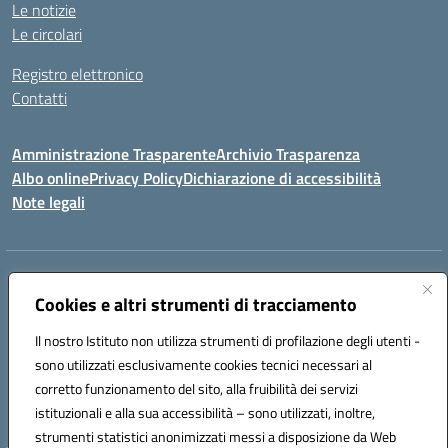
Le notizie
Le circolari
Registro elettronico
Contatti
Amministrazione Trasparente
Archivio Trasparenza
Albo online
Privacy Policy
Dichiarazione di accessibilità
Note legali
Indirizzo:
Via Olimpia, 14 88068 SOVERATO (CZ)
Centralino:
Cookies e altri strumenti di tracciamento
096721161
Email:
czic869004@istruzione.it
Posta elettronica certificata (PEC):
czic869004@pec.istruzione.it
Il nostro Istituto non utilizza strumenti di profilazione degli utenti -
Codice fiscale: 84000710792
sono utilizzati esclusivamente cookies tecnici necessari al
Codice meccanografico:
CZIC869004
corretto funzionamento del sito, alla fruibilità dei servizi
Codice unico di fatturazione (CUF): UFKGA0
istituzionali e alla sua accessibilità – sono utilizzati, inoltre,
strumenti statistici anonimizzati messi a disposizione da Web