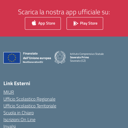
Scarica la nostra app ufficiale su:
App Store
Play Store
Istituto Comprensivo Statale
Soverato Primo
Soverato (CZ)
— Visita la pagina iniziale della scuola
Link Esterni
MIUR
Ufficio Scolastico Regionale
Ufficio Scolastico Territoriale
Scuola in Chiaro
Iscrizioni On Line
Invalsi