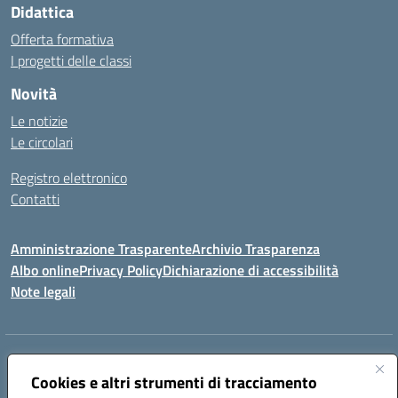
Didattica
Offerta formativa
I progetti delle classi
Novità
Le notizie
Le circolari
Registro elettronico
Contatti
Amministrazione Trasparente
Archivio Trasparenza
Albo online
Privacy Policy
Dichiarazione di accessibilità
Note legali
Indirizzo:
Via Olimpia, 14 88068 SOVERATO (CZ)
Centralino:
Cookies e altri strumenti di tracciamento
096721161
Email:
czic869004@istruzione.it