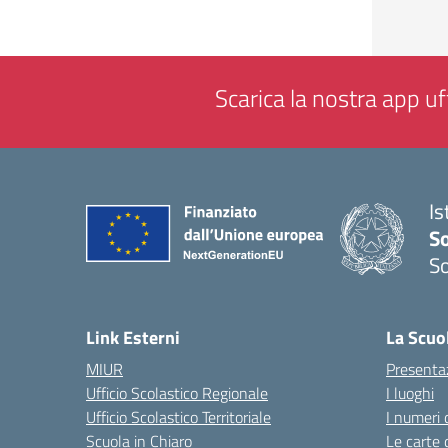
Scarica la nostra app uff
Is
S
So
— 
Link Esterni
La Scuo
MIUR
Presenta
Ufficio Scolastico Regionale
I luoghi
Ufficio Scolastico Territoriale
I numeri 
Scuola in Chiaro
Le carte 