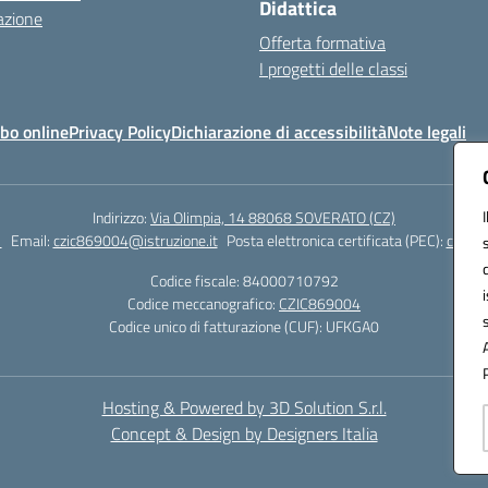
Didattica
azione
Offerta formativa
I progetti delle classi
bo online
Privacy Policy
Dichiarazione di accessibilità
Note legali
Indirizzo:
Via Olimpia, 14 88068 SOVERATO (CZ)
1
Email:
czic869004@istruzione.it
Posta elettronica certificata (PEC):
czic86
Codice fiscale: 84000710792
Codice meccanografico:
CZIC869004
Codice unico di fatturazione (CUF): UFKGA0
Hosting & Powered by 3D Solution S.r.l.
Concept & Design by Designers Italia