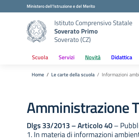
Vai ai contenuti
Vai al menu di navigazione
Vai al footer
Ministero dell'Istruzione e del Merito
Istituto Comprensivo Statale
Soverato Primo
Soverato (CZ)
Scuola
Servizi
Novità
Didattica
Home
Le carte della scuola
Informazioni ambi
Amministrazione T
Dlgs 33/2013 – Articolo 40
– Pubbli
1. In materia di informazioni ambient