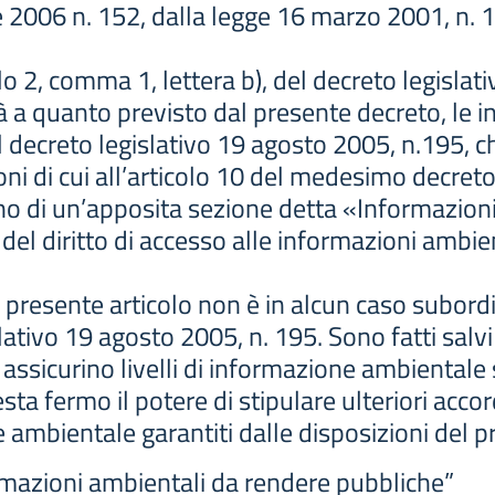
le 2006 n. 152, dalla legge 16 marzo 2001, n. 
olo 2, comma 1, lettera b), del decreto legislat
ità a quanto previsto dal presente decreto, le 
el decreto legislativo 19 agosto 2005, n.195, c
ioni di cui all’articolo 10 del medesimo decreto
erno di un’apposita sezione detta «Informazion
e del diritto di accesso alle informazioni ambien
al presente articolo non è in alcun caso subord
slativo 19 agosto 2005, n. 195. Sono fatti salvi 
ssicurino livelli di informazione ambientale su
sta fermo il potere di stipulare ulteriori acco
ne ambientale garantiti dalle disposizioni del 
ormazioni ambientali da rendere pubbliche”