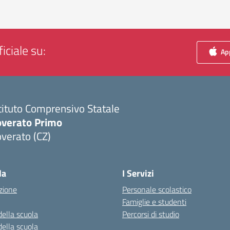
iciale su:
App
tituto Comprensivo Statale
overato Primo
verato (CZ)
Visita la pagina iniziale della scuola
la
I Servizi
zione
Personale scolastico
Famiglie e studenti
della scuola
Percorsi di studio
della scuola