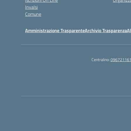
Iscrizioni On Line
Organizz
Invalsi
Comune
Amministrazione Trasparente
Archivio Trasparenza
Al
Centralino:
09672116