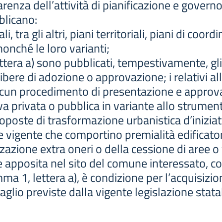
enza dell’attività di pianificazione e governo 
blicano:
ali, tra gli altri, piani territoriali, piani di co
nonché le loro varianti;
a lettera a) sono pubblicati, tempestivamente,
ibere di adozione o approvazione; i relativi all
scun procedimento di presentazione e approva
iva privata o pubblica in variante allo strum
oste di trasformazione urbanistica d’iniziati
 vigente che comportino premialità edificatori
zzazione extra oneri o della cessione di aree o
ne apposita nel sito del comune interessato, 
mma 1, lettera a), è condizione per l’acquisizione
aglio previste dalla vigente legislazione stata