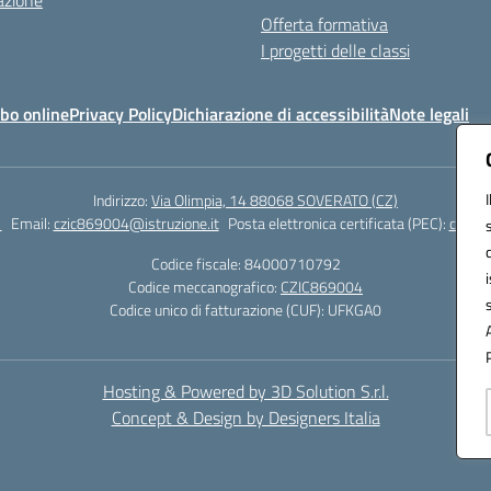
azione
Offerta formativa
I progetti delle classi
bo online
Privacy Policy
Dichiarazione di accessibilità
Note legali
Indirizzo:
Via Olimpia, 14 88068 SOVERATO (CZ)
1
Email:
czic869004@istruzione.it
Posta elettronica certificata (PEC):
czic86
Codice fiscale: 84000710792
Codice meccanografico:
CZIC869004
Codice unico di fatturazione (CUF): UFKGA0
Hosting & Powered by 3D Solution S.r.l.
Concept & Design by Designers Italia