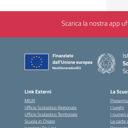
Scarica la nostra app uff
Is
S
So
— 
Link Esterni
La Scuo
MIUR
Presenta
Ufficio Scolastico Regionale
I luoghi
Ufficio Scolastico Territoriale
I numeri 
Scuola in Chiaro
Le carte 