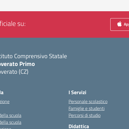
iciale su:
App
tituto Comprensivo Statale
overato Primo
verato (CZ)
Visita la pagina iniziale della scuola
la
I Servizi
zione
Personale scolastico
Famiglie e studenti
della scuola
Percorsi di studio
della scuola
Didattica