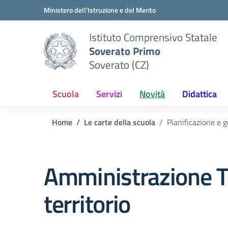
Vai ai contenuti
Vai al menu di navigazione
Vai al footer
Ministero dell'Istruzione e del Merito
Istituto Comprensivo Statale
Soverato Primo
Soverato (CZ)
Scuola
Servizi
Novità
Didattica
Home
Le carte della scuola
Pianificazione e g
Amministrazione T
territorio