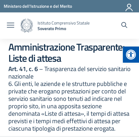
Vai ai contenuti
Vai al menu di navigazione
Vai al footer
Ministero dell'Istruzione e del Merito
Istituto Comprensivo Statale
Soverato Primo
Amministrazione Trasparente:
Apr
Liste di attesa
Art. 41, c. 6
– Trasparenza del servizio sanitario
nazionale
6. Gli enti, le aziende e le strutture pubbliche e
private che erogano prestazioni per conto del
servizio sanitario sono tenuti ad indicare nel
proprio sito, in una apposita sezione
denominata «Liste di attesa», il tempi di attesa
previsti e i tempi medi effettivi di attesa per
ciascuna tipologia di prestazione erogata.