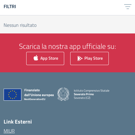
FILTRI
Nessun risultato
Scarica la nostra app ufficiale su:
App Store
Play Store
Istituto Comprensivo Statale
Soverato Primo
Soverato (CZ)
— Visita la pagina iniziale della scuola
Link Esterni
MIUR