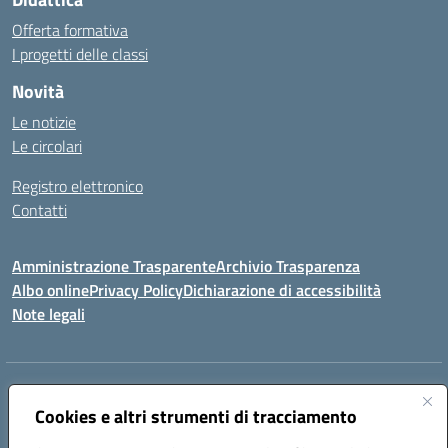
Offerta formativa
I progetti delle classi
Novità
Le notizie
Le circolari
Registro elettronico
Contatti
Amministrazione Trasparente
Archivio Trasparenza
Albo online
Privacy Policy
Dichiarazione di accessibilità
Note legali
Indirizzo:
Via Olimpia, 14 88068 SOVERATO (CZ)
Centralino:
Cookies e altri strumenti di tracciamento
096721161
Email:
czic869004@istruzione.it
Posta elettronica certificata (PEC):
czic869004@pec.istruzione.it