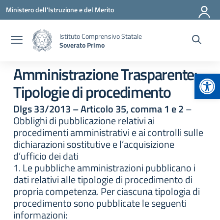
Vai ai contenuti
Vai al menu di navigazione
Vai al footer
Ministero dell'Istruzione e del Merito
Istituto Comprensivo Statale
Soverato Primo
Amministrazione Trasparente:
Apr
Tipologie di procedimento
Dlgs 33/2013 – Articolo 35, comma 1 e 2
–
Obblighi di pubblicazione relativi ai
procedimenti amministrativi e ai controlli sulle
dichiarazioni sostitutive e l’acquisizione
d’ufficio dei dati
1. Le pubbliche amministrazioni pubblicano i
dati relativi alle tipologie di procedimento di
propria competenza. Per ciascuna tipologia di
procedimento sono pubblicate le seguenti
informazioni: