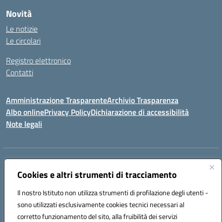
Novità
Le notizie
Le circolari
Registro elettronico
Contatti
Amministrazione Trasparente
Archivio Trasparenza
Albo online
Privacy Policy
Dichiarazione di accessibilità
Note legali
Indirizzo:
Via Olimpia, 14 88068 SOVERATO (CZ)
Centralino:
Cookies e altri strumenti di tracciamento
096721161
Email:
czic869004@istruzione.it
Posta elettronica certificata (PEC):
czic869004@pec.istruzione.it
Il nostro Istituto non utilizza strumenti di profilazione degli utenti -
Codice fiscale: 84000710792
sono utilizzati esclusivamente cookies tecnici necessari al
Codice meccanografico:
CZIC869004
corretto funzionamento del sito, alla fruibilità dei servizi