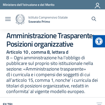
Vai ai contenuti
Vai al menu di navigazione
Vai al footer
Ministero dell'Istruzione e del Merito
Istituto Comprensivo Statale
Soverato Primo
Amministrazione Trasparente:
Apr
Posizioni organizzative
Articolo 10 , comma 8, lettera d
8 – Ogni amministrazione ha l’obbligo di
pubblicare sul proprio sito istituzionale nella
sezione: «Amministrazione trasparente»
d) i curricula e i compensi dei soggetti di cui
all’articolo 15, comma 1, nonche’ i curricula dei
titolari di posizioni organizzative, redatti in
conformita’ al vigente modello europeo.
FILTRI