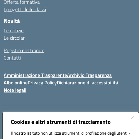
Offerta formativa
I progetti delle classi
Novità
Le notizie
Le circolari
Registro elettronico
Contatti
Amministrazione Trasparente
Archivio Trasparenza
Albo online
Privacy Policy
Dichiarazione di accessibilità
Note legali
Indirizzo:
Via Olimpia, 14 88068 SOVERATO (CZ)
Centralino:
Cookies e altri strumenti di tracciamento
096721161
Email:
czic869004@istruzione.it
Posta elettronica certificata (PEC):
czic869004@pec.istruzione.it
Il nostro Istituto non utilizza strumenti di profilazione degli utenti -
Codice fiscale: 84000710792